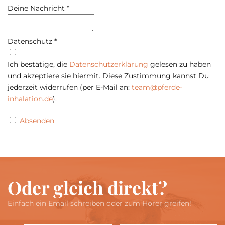
Deine Nachricht
*
Datenschutz
*
Ich bestätige, die
Datenschutzerklärung
gelesen zu haben
und akzeptiere sie hiermit. Diese Zustimmung kannst Du
jederzeit widerrufen (per E-Mail an:
team@pferde-
inhalation.de
).
Absenden
Oder gleich direkt?
Einfach ein Email schreiben oder zum Hörer greifen!