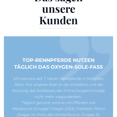
unsere
Kunden
TOP-RENNPFERDE NUTZEN
TÄGLICH DAS OXYGEN-SOLE-FASS
Ich trainiere seit 7 Jahren Rennpferde in München
Riem. Für unseren Stall ist die Inhalation und die
Nutzung des Solefasses der Firma OxygenConcept
nicht mehr wegzudenken.
Täglich genutzt wird es von Pferden wie
Mendocino (Gruppe 1 Sieger 2022), Fantastic Moon
(Sieger im Preis des Winterfavorit, Gruppe 3),