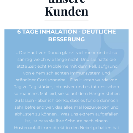
Kunden
6 TAGE INHALATION - DEUTLICHE
BESSERUNG
.. Die Haut von Ronda glänzt viel mehr und ist so
samtig weich wie lange nicht. Und sie hatte die
letzte Zeit echt Probleme mit dem Fell, aufgrund
von einem schlechten Immunsystem und
ständiger Cortisongabe.... Das Husten wurde von
Tag zu Tag stärker, intensiver und es tat uns schon
so manches Mal leid, sie so auf dem Hänger stehen
zu lassen - aber ich denke, dass es für sie dennoch
sehr befreiend war, das alles mal loszuwerden und
abhusten zu können... Was uns extrem aufgefallen
ist, ist dass sie ihre Schnute nach einem
Hustenanfall imm direkt in den Nebel gehalten hat