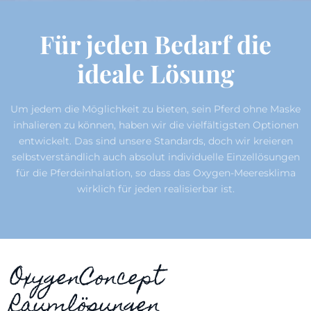
Für jeden Bedarf die
ideale Lösung
Um jedem die Möglichkeit zu bieten, sein Pferd ohne Maske
inhalieren zu können, haben wir die vielfältigsten Optionen
entwickelt. Das sind unsere Standards, doch wir kreieren
selbstverständlich auch absolut individuelle Einzellösungen
für die Pferdeinhalation, so dass das Oxygen-Meeresklima
wirklich für jeden realisierbar ist.
OxygenConcept
Raumlösungen