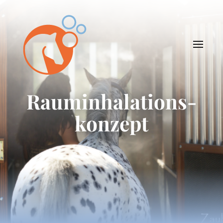
Rauminhalations-
konzept