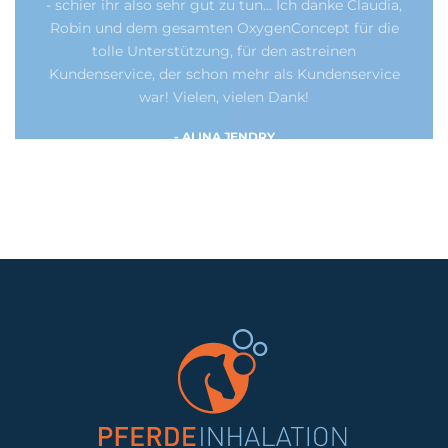
- schier ihr also sehr gut zu tun... Ich danke Claudia,
Robin und dem gesamten OxygenConcept für die
tolle Unterstützung, für den astreinen
Kundenservice, der schon mehr als Kundenservice
war! Vielen, vielen Dank!
- ALINA JENDRY